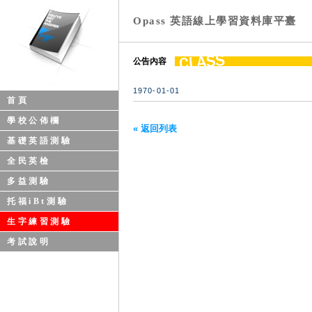
Opass 英語線上學習資料庫平臺
公告內容
1970-01-01
首頁
學校公佈欄
« 返回列表
基礎英語測驗
全民英檢
多益測驗
托福iBt測驗
生字練習測驗
考試說明